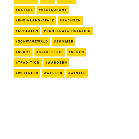
OSTSEE
RESTAURANT
RHEINLAND-PFALZ
SACHSEN
SCHLAFEN
SCHLESWIG-HOLSTEIN
SCHWARZWALD
SOMMER
SPORT
STÄDTETRIP
SÜDEN
TRADITION
WANDERN
WELLNESS
WESTEN
WINTER