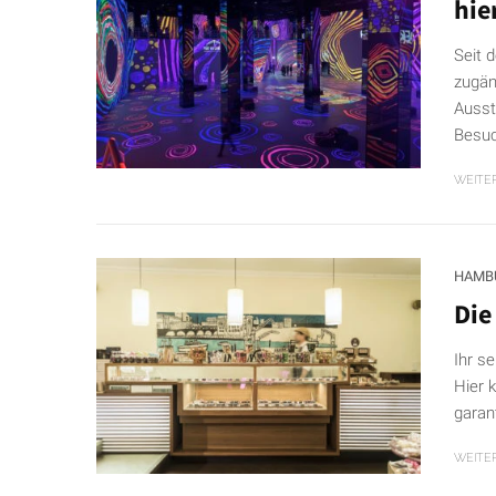
hie
Seit 
zugän
Ausst
Besuc
WEITE
HAMB
Die
Ihr s
Hier 
garan
WEITE