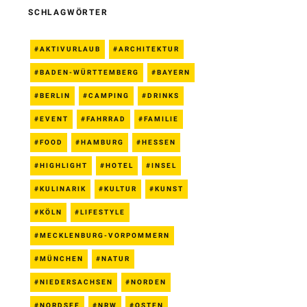
SCHLAGWÖRTER
AKTIVURLAUB
ARCHITEKTUR
BADEN-WÜRTTEMBERG
BAYERN
BERLIN
CAMPING
DRINKS
EVENT
FAHRRAD
FAMILIE
FOOD
HAMBURG
HESSEN
HIGHLIGHT
HOTEL
INSEL
KULINARIK
KULTUR
KUNST
KÖLN
LIFESTYLE
MECKLENBURG-VORPOMMERN
MÜNCHEN
NATUR
NIEDERSACHSEN
NORDEN
NORDSEE
NRW
OSTEN