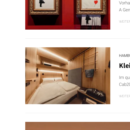
Vorha
A Gen
WEITE
HAMB
Kle
Im qu
Cab20
WEITE