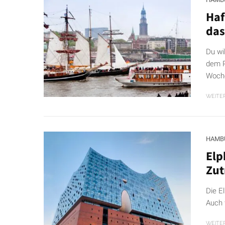
Haf
das
Du wi
dem P
Woche
WEITE
HAMB
Elp
Zut
Die E
Auch 
WEITE