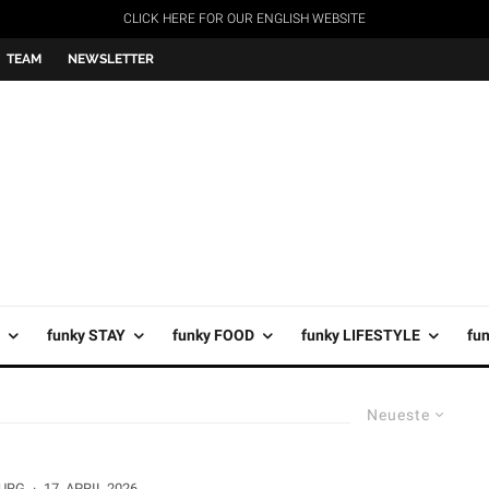
CLICK HERE FOR OUR ENGLISH WEBSITE
TEAM
NEWSLETTER
funky STAY
funky FOOD
funky LIFESTYLE
fu
Neueste
URG
·
17. APRIL 2026