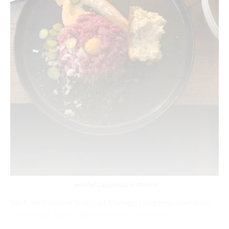
Jennifer Latuperisa-Andresen
Nach der Stärkung heißt es Mitbringsel shoppen. Oder lieber
der Lust auf etwas Süßes nachgeben? Einer der
Traditionsläden ist das
Teehaus Stüdemann
, in dem auch die