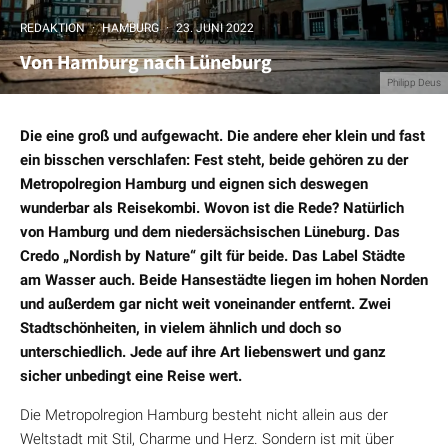
REDAKTION
·
HAMBURG
·
23. JUNI 2022
Von Hamburg nach Lüneburg
Philipp Deus
Die eine groß und aufgewacht. Die andere eher klein und fast
ein bisschen verschlafen: Fest steht, beide gehören zu der
Metropolregion Hamburg und eignen sich deswegen
wunderbar als Reisekombi. Wovon ist die Rede? Natürlich
von Hamburg und dem niedersächsischen Lüneburg. Das
Credo
„
Nordish by Nature
“
gilt für beide. Das Label Städte
am Wasser auch. Beide Hansestädte liegen im hohen Norden
und außerdem gar nicht weit voneinander entfernt. Zwei
Stadtschönheiten, in vielem ähnlich und doch so
unterschiedlich. Jede auf ihre Art liebenswert und ganz
sicher unbedingt eine Reise wert.
Die Metropolregion Hamburg besteht nicht allein aus der
Weltstadt mit Stil, Charme und Herz. Sondern ist mit über