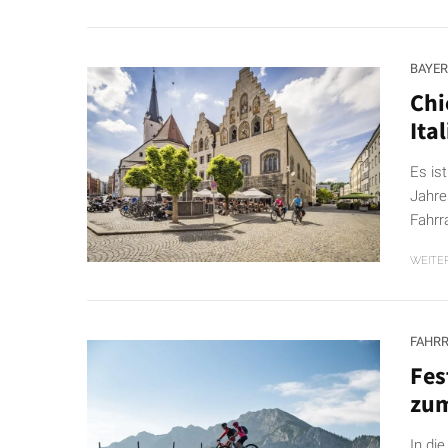
BAYE
Chi
Ita
Es is
Jahre
Fahrr
WEITE
FAHR
Fes
zum
In di