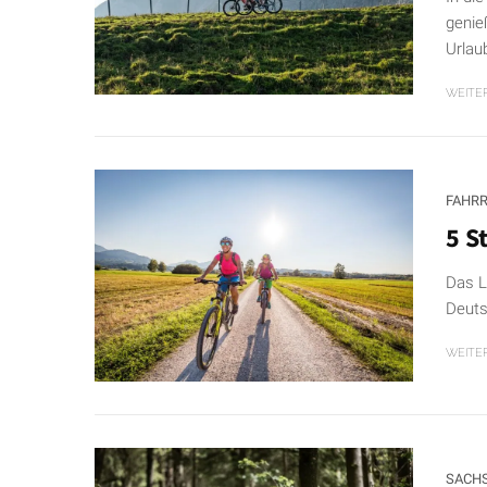
genie
Urlau
WEITE
FAHR
5 S
Das L
Deuts
WEITE
SACH