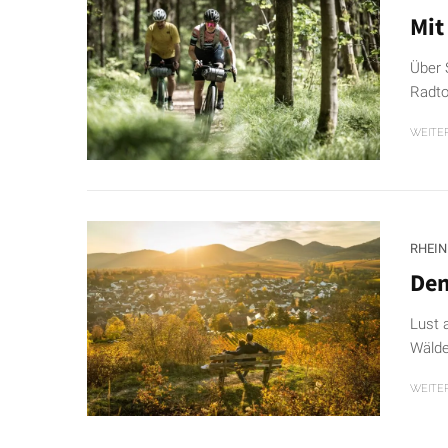
Mit
Über 
Radto
WEITE
RHEIN
Den
Lust 
Wälde
WEITE