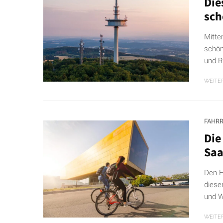
Die
sch
Mitte
schön
und R
WEITE
FAHR
Die
Saa
Den H
diese
und W
WEITE