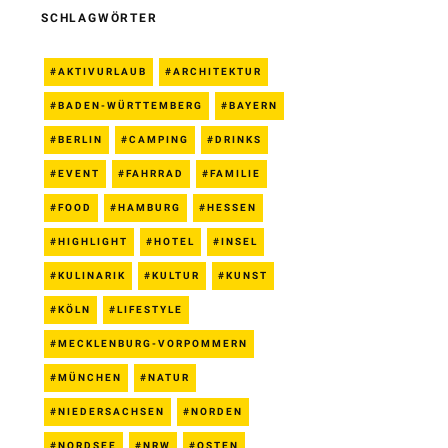
SCHLAGWÖRTER
AKTIVURLAUB
ARCHITEKTUR
BADEN-WÜRTTEMBERG
BAYERN
BERLIN
CAMPING
DRINKS
EVENT
FAHRRAD
FAMILIE
FOOD
HAMBURG
HESSEN
HIGHLIGHT
HOTEL
INSEL
KULINARIK
KULTUR
KUNST
KÖLN
LIFESTYLE
MECKLENBURG-VORPOMMERN
MÜNCHEN
NATUR
NIEDERSACHSEN
NORDEN
NORDSEE
NRW
OSTEN