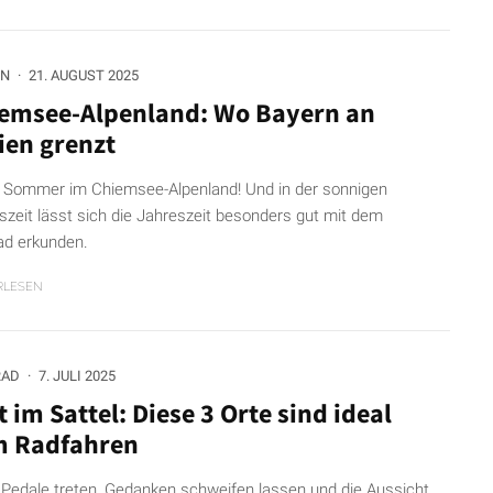
RN
·
21. AUGUST 2025
emsee-Alpenland: Wo Bayern an
lien grenzt
t Sommer im Chiemsee-Alpenland! Und in der sonnigen
szeit lässt sich die Jahreszeit besonders gut mit dem
ad erkunden.
RLESEN
RAD
·
7. JULI 2025
t im Sattel: Diese 3 Orte sind ideal
 Radfahren
e Pedale treten, Gedanken schweifen lassen und die Aussicht