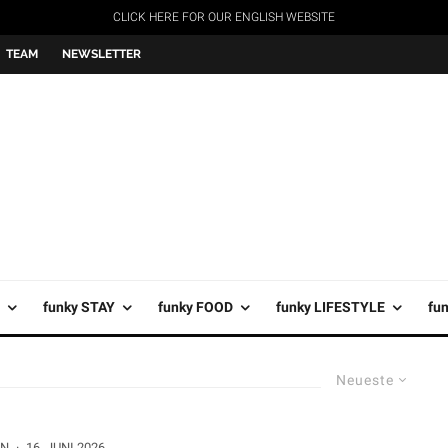
CLICK HERE FOR OUR ENGLISH WEBSITE
TEAM
NEWSLETTER
funky STAY
funky FOOD
funky LIFESTYLE
fu
Neueste
RN
·
16. JUNI 2026