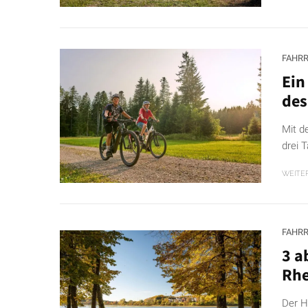
FAHR
Ein
des
Mit d
drei 
WEITE
FAHR
3 a
Rhe
Der H