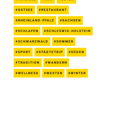
OSTSEE
RESTAURANT
RHEINLAND-PFALZ
SACHSEN
SCHLAFEN
SCHLESWIG-HOLSTEIN
SCHWARZWALD
SOMMER
SPORT
STÄDTETRIP
SÜDEN
TRADITION
WANDERN
WELLNESS
WESTEN
WINTER