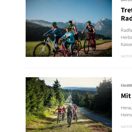
Tre
Rad
Radfa
Herbs
Kaise
WEITE
FAHR
Mit
Herau
Heima
WEITE