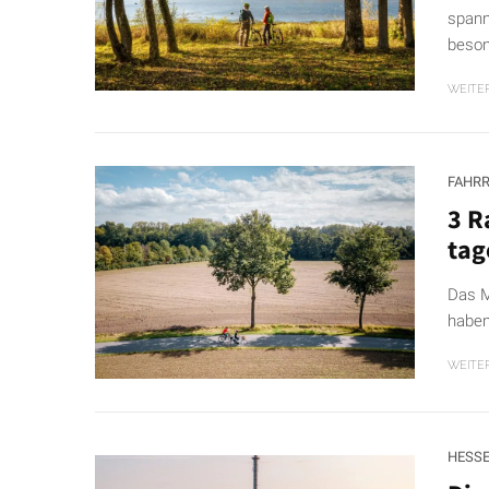
spann
beson
WEITE
FAHR
3 R
tag
Das M
haben
WEITE
HESS