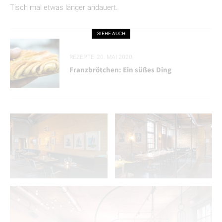
Tisch mal etwas länger andauert.
SIEHE AUCH
REZEPTE
20. MAI 2020
Franzbrötchen: Ein süßes Ding