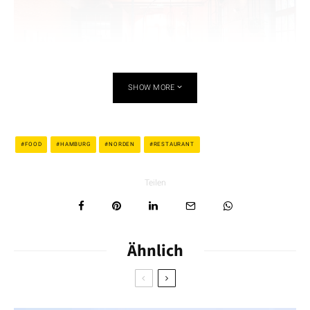
SHOW MORE
FOOD
HAMBURG
NORDEN
RESTAURANT
XO Seafood Bar
Teilen
Mitten im quirligen St. Pauli in der bildhübschen Paul-
Rosenstraße hat sich die
»XO Seafood Bar«
weniger auf
Ähnlich
Fleisch, sondern auf Fisch und Seafood spezialisiert. Koch
Fabio Haebel betreibt zudem das nach ihm benannte
Restaurant Haebel
schräg gegenüber und bietet in der
traditionell sehr fischaffinen Restaurantszene Hamburgs die