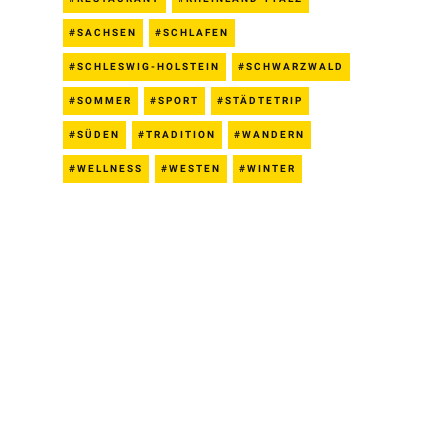
SACHSEN
SCHLAFEN
SCHLESWIG-HOLSTEIN
SCHWARZWALD
SOMMER
SPORT
STÄDTETRIP
SÜDEN
TRADITION
WANDERN
WELLNESS
WESTEN
WINTER