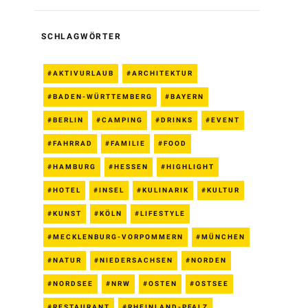
SCHLAGWÖRTER
AKTIVURLAUB
ARCHITEKTUR
BADEN-WÜRTTEMBERG
BAYERN
BERLIN
CAMPING
DRINKS
EVENT
FAHRRAD
FAMILIE
FOOD
HAMBURG
HESSEN
HIGHLIGHT
HOTEL
INSEL
KULINARIK
KULTUR
KUNST
KÖLN
LIFESTYLE
MECKLENBURG-VORPOMMERN
MÜNCHEN
NATUR
NIEDERSACHSEN
NORDEN
NORDSEE
NRW
OSTEN
OSTSEE
RESTAURANT
RHEINLAND-PFALZ