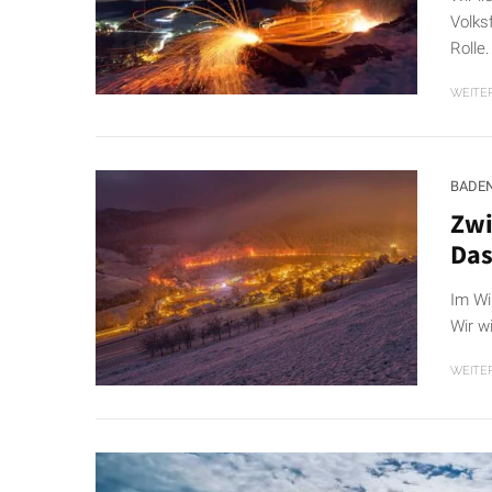
Volks
Rolle.
WEITE
BADE
Zwi
Das
Im Wi
Wir w
WEITE