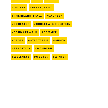
OSTSEE
RESTAURANT
RHEINLAND-PFALZ
SACHSEN
SCHLAFEN
SCHLESWIG-HOLSTEIN
SCHWARZWALD
SOMMER
SPORT
STÄDTETRIP
SÜDEN
TRADITION
WANDERN
WELLNESS
WESTEN
WINTER