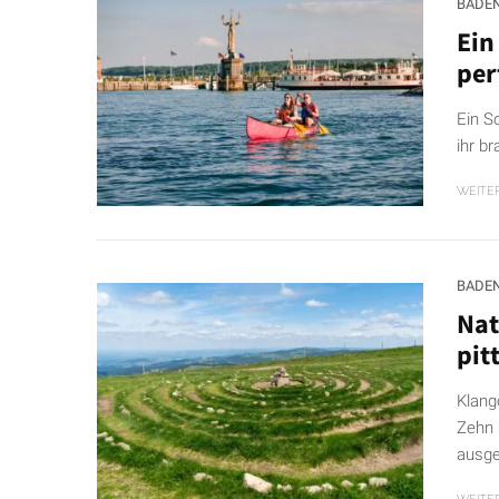
BADE
Ein
per
Ein S
ihr b
WEITE
BADE
Nat
pit
Klang
Zehn 
ausge