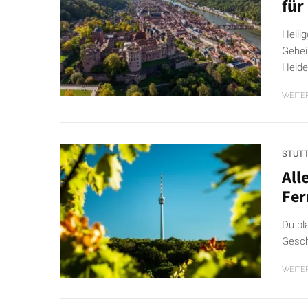
für
Heili
Gehei
Heide
WEITE
STUT
All
Fer
Du pl
Gesch
WEITE