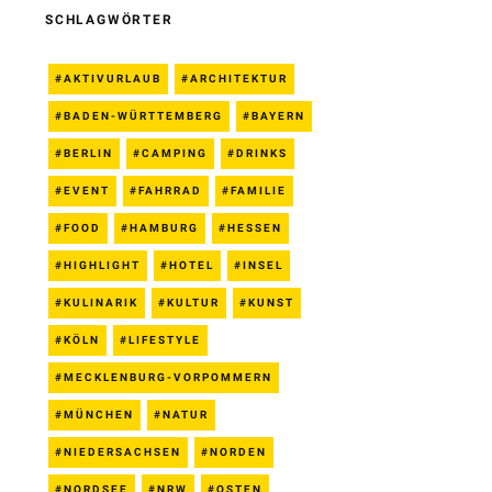
SCHLAGWÖRTER
AKTIVURLAUB
ARCHITEKTUR
BADEN-WÜRTTEMBERG
BAYERN
BERLIN
CAMPING
DRINKS
EVENT
FAHRRAD
FAMILIE
FOOD
HAMBURG
HESSEN
HIGHLIGHT
HOTEL
INSEL
KULINARIK
KULTUR
KUNST
KÖLN
LIFESTYLE
MECKLENBURG-VORPOMMERN
MÜNCHEN
NATUR
NIEDERSACHSEN
NORDEN
NORDSEE
NRW
OSTEN