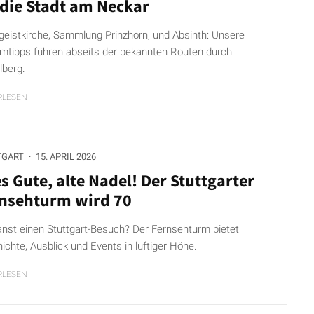
 die Stadt am Neckar
ggeistkirche, Sammlung Prinzhorn, und Absinth: Unsere
mtipps führen abseits der bekannten Routen durch
lberg.
RLESEN
TGART
·
15. APRIL 2026
es Gute, alte Nadel! Der Stuttgarter
nsehturm wird 70
anst einen Stuttgart-Besuch? Der Fernsehturm bietet
ichte, Ausblick und Events in luftiger Höhe.
RLESEN