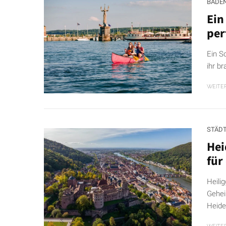
BADE
Ein
per
Ein S
ihr b
WEITE
STÄD
Hei
für
Heili
Gehei
Heide