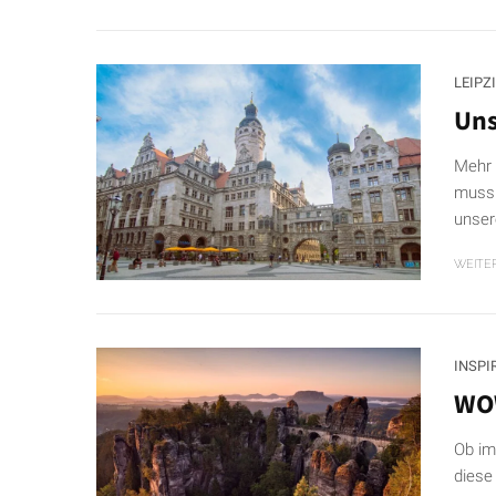
LEIPZ
Uns
Mehr 
muss 
unser
WEITE
INSPI
WOW
Ob im
diese