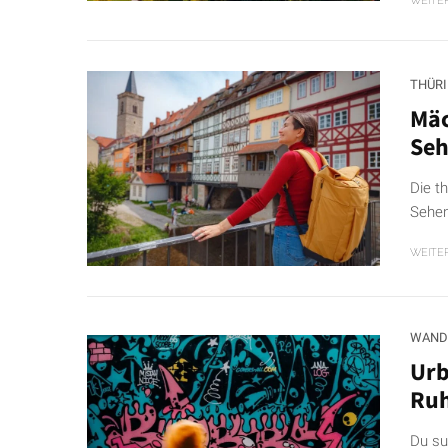
WEITE
THÜR
Mäc
Seh
Die t
Sehen
WEITE
WAND
Urb
Ruh
Du su