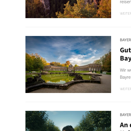
reisen
WEITE
BAYE
Gut
Bay
Wir w
Bayre
WEITE
BAYE
An 