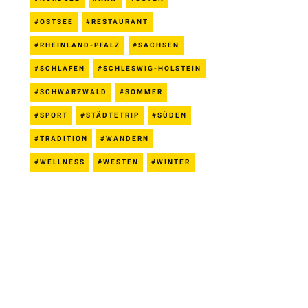
OSTSEE
RESTAURANT
RHEINLAND-PFALZ
SACHSEN
SCHLAFEN
SCHLESWIG-HOLSTEIN
SCHWARZWALD
SOMMER
SPORT
STÄDTETRIP
SÜDEN
TRADITION
WANDERN
WELLNESS
WESTEN
WINTER