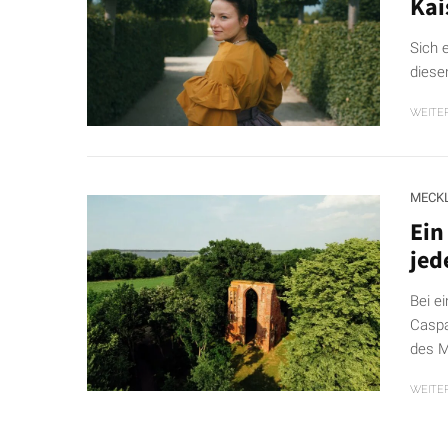
Kai
Sich 
diesen
WEITE
MECK
Ein
jed
Bei e
Caspa
des M
WEITE