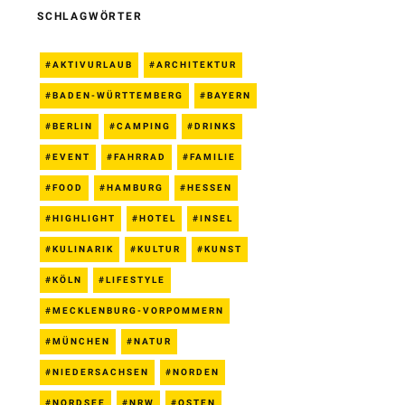
SCHLAGWÖRTER
AKTIVURLAUB
ARCHITEKTUR
BADEN-WÜRTTEMBERG
BAYERN
BERLIN
CAMPING
DRINKS
EVENT
FAHRRAD
FAMILIE
FOOD
HAMBURG
HESSEN
HIGHLIGHT
HOTEL
INSEL
KULINARIK
KULTUR
KUNST
KÖLN
LIFESTYLE
MECKLENBURG-VORPOMMERN
MÜNCHEN
NATUR
NIEDERSACHSEN
NORDEN
NORDSEE
NRW
OSTEN