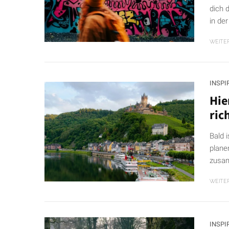
dich 
in der
WEITE
INSPI
Hie
ric
Bald 
plane
zusam
WEITE
INSPI