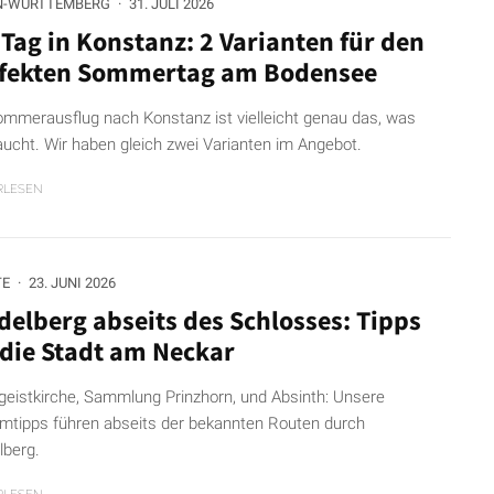
N-WÜRTTEMBERG
·
31. JULI 2026
 Tag in Konstanz: 2 Varianten für den
fekten Sommertag am Bodensee
ommerausflug nach Konstanz ist vielleicht genau das, was
raucht. Wir haben gleich zwei Varianten im Angebot.
RLESEN
TE
·
23. JUNI 2026
delberg abseits des Schlosses: Tipps
 die Stadt am Neckar
ggeistkirche, Sammlung Prinzhorn, und Absinth: Unsere
mtipps führen abseits der bekannten Routen durch
lberg.