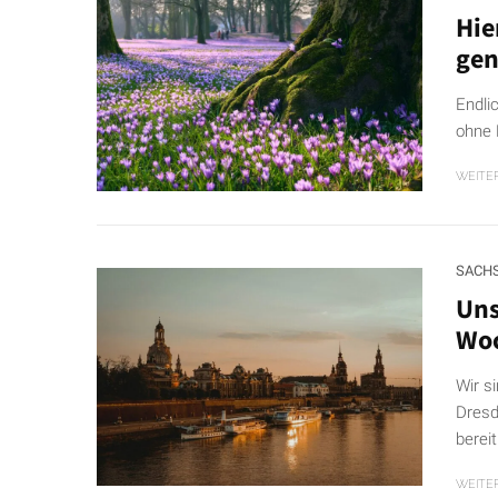
Hie
gen
Endli
ohne 
WEITE
SACH
Uns
Woc
Wir s
Dresd
bereit
WEITE