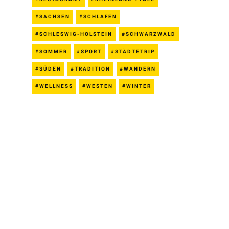
SACHSEN
SCHLAFEN
SCHLESWIG-HOLSTEIN
SCHWARZWALD
SOMMER
SPORT
STÄDTETRIP
SÜDEN
TRADITION
WANDERN
WELLNESS
WESTEN
WINTER