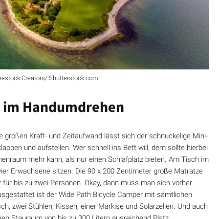
restock Creators/ Shutterstock.com
au im Handumdrehen
 großen Kraft- und Zeitaufwand lässt sich der schnuckelige Mini-
pen und aufstellen. Wer schnell ins Bett will, dem sollte hierbei
nenraum mehr kann, als nur einen Schlafplatz bieten. Am Tisch im
ier Erwachsene sitzen. Die 90 x 200 Zentimeter große Matratze
tz für bis zu zwei Personen. Okay, dann muss man sich vorher
sgestattet ist der Wide Path Bicycle Camper mit sämtlichen
ch, zwei Stühlen, Kissen, einer Markise und Solarzellen. Und auch
en Stauraum von bis zu 300 Litern ausreichend Platz.