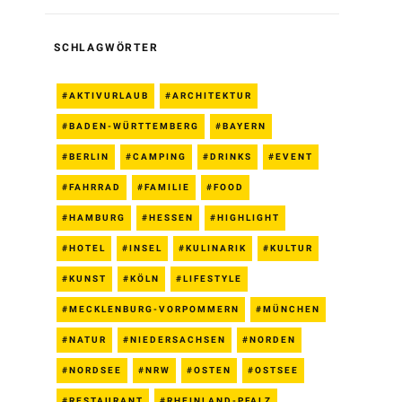
SCHLAGWÖRTER
AKTIVURLAUB
ARCHITEKTUR
BADEN-WÜRTTEMBERG
BAYERN
BERLIN
CAMPING
DRINKS
EVENT
FAHRRAD
FAMILIE
FOOD
HAMBURG
HESSEN
HIGHLIGHT
HOTEL
INSEL
KULINARIK
KULTUR
KUNST
KÖLN
LIFESTYLE
MECKLENBURG-VORPOMMERN
MÜNCHEN
NATUR
NIEDERSACHSEN
NORDEN
NORDSEE
NRW
OSTEN
OSTSEE
RESTAURANT
RHEINLAND-PFALZ