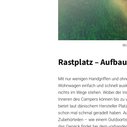
Wi
Rastplatz – Aufb
Mit nur wenigen Handgriffen und ohne
Wohnwagen einfach und schnell ausklap
nichts im Wege stehen. Wobei der In
Inneren des Campers können bis zu v
bietet laut dänischem Hersteller Pla
schon mal schmal geradelt haben. Au
Zubehörteilen – wie einem Outdoortis
das Gepäck findet bei dem vorhanden