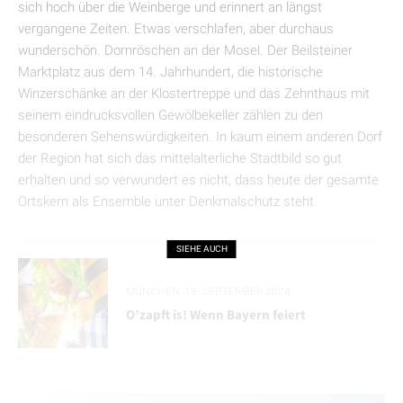
sich hoch über die Weinberge und erinnert an längst
vergangene Zeiten. Etwas verschlafen, aber durchaus
wunderschön. Dornröschen an der Mosel. Der Beilsteiner
Marktplatz aus dem 14. Jahrhundert, die historische
Winzerschänke an der Klostertreppe und das Zehnthaus mit
seinem eindrucksvollen Gewölbekeller zählen zu den
besonderen Sehenswürdigkeiten. In kaum einem anderen Dorf
der Region hat sich das mittelalterliche Stadtbild so gut
erhalten und so verwundert es nicht, dass heute der gesamte
Ortskern als Ensemble unter Denkmalschutz steht.
SIEHE AUCH
MÜNCHEN
19. SEPTEMBER 2024
O’zapft is! Wenn Bayern feiert