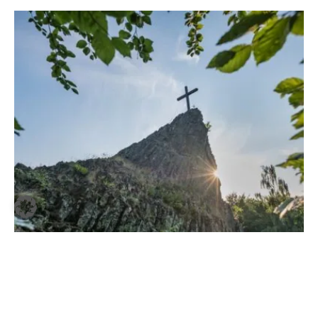
nimmt Interessierte heute mit auf seine
Tour „700 Jahre
Beilstein“
und hat viele unterhaltsame Anekdoten rund um die
Filmgeschichte des Ortes zu erzählen.
Heimat hoch drei im Hunsrück
Die Familienchronik Heimat, in die das weltpolitische
Geschehen ab dem Ende des Ersten Weltkriegs bis zur
Jahrtausendwende einfließt, hat den Filmemacher Edgar Reitz
international bekannt gemacht. Fans können im neuen
Edgar-
Reitz-Filmhaus in Simmern
in die Filmwelten eintauchen. Die
großformatigen Plakate des in Trier geborenen Künstlers Willi
Laschet, einem der letzten Maler großflächiger Kinoplakate,
sind eine besondere Attraktion.