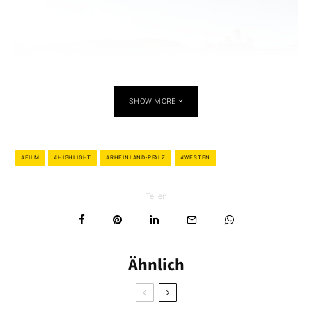
SHOW MORE
FILM
HIGHLIGHT
RHEINLAND-PFALZ
WESTEN
Dominik Ketz
Teilen
Eine wirklich romantische Kulisse, die eben nicht nur Touristen,
sondern auch Filmteams anzieht. Ob 1936 Heinz Rühmann mit
„Wenn wir alle Engel wären“ oder 1998 die BBC für die TV-Serie
Ähnlich
„Vanity Fair“, Beilstein ist auf jeden Fall ein Hingucker.
Übrigens: einer der 30 Beilsteiner, die damals als Komparsen
an der BBC-Produktion beteiligt waren, ist
Rainer Vitz
. Der