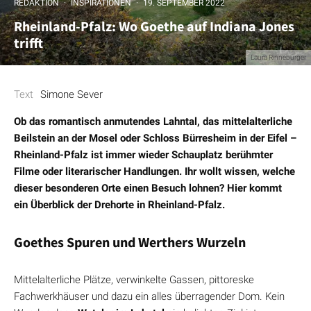
REDAKTION
·
INSPIRATIONEN
·
19. SEPTEMBER 2022
Rheinland-Pfalz: Wo Goethe auf Indiana Jones
trifft
Laura Rinneburger
Text
Simone Sever
Ob das romantisch anmutendes Lahntal, das mittelalterliche
Beilstein an der Mosel oder Schloss Bürresheim in der Eifel –
Rheinland-Pfalz ist immer wieder Schauplatz berühmter
Filme oder literarischer Handlungen. Ihr wollt wissen, welche
dieser besonderen Orte einen Besuch lohnen? Hier kommt
ein Überblick der Drehorte in Rheinland-Pfalz.
Goethes Spuren und Werthers Wurzeln
Mittelalterliche Plätze, verwinkelte Gassen, pittoreske
Fachwerkhäuser und dazu ein alles überragender Dom. Kein