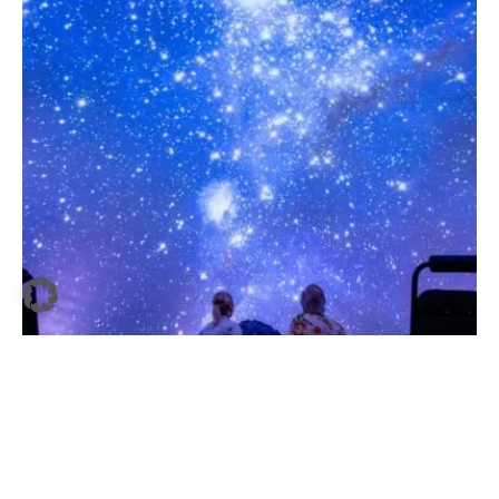
Carsten Heinke
Schwarzatal: die Wiege des Thüringer
Porzellans
Im wunderschönen
Schwarzatal
, wo auch Svenja Märkner ihre
Scherbenschätze fand, stand die Wiege des Thüringer
Porzellans. Unweit von Sitzendorf entdeckte 1757 der Prediger
Georg Heinrich Macheleid (1723–1801) die richtige Mixtur aus
einheimischer weißer Tonerde (Kaolin), Feldspat und
SACHSEN-ANHALT
·
2. JULI 2026