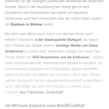
Rektorats an der heutigen Staatlichen Akademie der Bildenden
Künste. Denn in der Ausbildung bei Hölzel gibt es eine
Grundlehre und Werkstätten wie später am Bauhaus.
Schlemmer und Itten entwickeln viele der Hölzel-Ideen später
am
Bauhaus in Weimar
weiter.
Wo kann man diese neue Kunst von damals heute noch
erleben? Natürlich i
n der Staatsgalerie Stuttgart
, wo neben
dem Triadischen Ballett weitere
wichtige Werke von Oskar
Schlemmer
zu sehen sind. Außerdem hängen dort auch fast
immer Bilder von
Willi Baumeister und Ida Kerkovius
– neben
vielen Hauptwerken der internationalen Moderne natürlich. Im
Kunstmuseum Stuttgart am Schlossplatz gibt es ebenfalls
mehrere Räume mit Bildern von Künstlern, die in den 1920er-
Jahren Stuttgarts Ruf als spannende Kunststadt begründeten.
Auch viele Bilder von Otto Dix sind dort zu sehen, unter
anderem
das Triptychon „Großstadt“
.
Im Witwen-Express zum Waldfriedhof