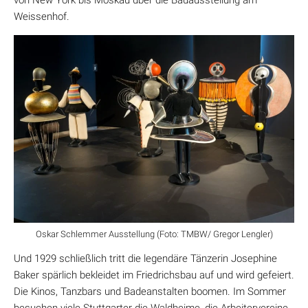
von New York bis Moskau über die Bauausstellung am
Weissenhof.
Oskar Schlemmer Ausstellung (Foto: TMBW/ Gregor Lengler)
Und 1929 schließlich tritt die legendäre Tänzerin Josephine
Baker spärlich bekleidet im Friedrichsbau auf und wird gefeiert.
Die Kinos, Tanzbars und Badeanstalten boomen. Im Sommer