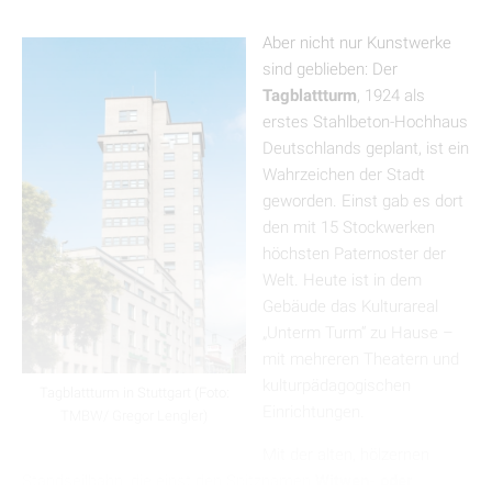
Aber nicht nur Kunstwerke
sind geblieben: Der
Tagblattturm
, 1924 als
erstes Stahlbeton-Hochhaus
Deutschlands geplant, ist ein
Wahrzeichen der Stadt
geworden. Einst gab es dort
den mit 15 Stockwerken
höchsten Paternoster der
Welt. Heute ist in dem
Gebäude das Kulturareal
„Unterm Turm“ zu Hause –
mit mehreren Theatern und
kulturpädagogischen
Tagblattturm in Stuttgart (Foto:
Einrichtungen.
TMBW/ Gregor Lengler)
Mit der alten, hölzernen
Standseilbahn, die einst den Spitznamen
Witwen- oder