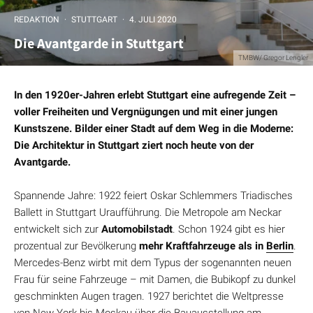
REDAKTION
·
STUTTGART
·
4. JULI 2020
Die Avantgarde in Stuttgart
TMBW/ Gregor Lengler
In den 1920er-Jahren erlebt Stuttgart eine aufregende Zeit –
voller Freiheiten und Vergnügungen und mit einer jungen
Kunstszene. Bilder einer Stadt auf dem Weg in die Moderne:
Die Architektur in Stuttgart ziert noch heute von der
Avantgarde.
Spannende Jahre: 1922 feiert Oskar Schlemmers Triadisches
Ballett in Stuttgart Uraufführung. Die Metropole am Neckar
entwickelt sich zur
Automobilstadt
. Schon 1924 gibt es hier
prozentual zur Bevölkerung
mehr Kraftfahrzeuge als in
Berlin
.
Mercedes-Benz wirbt mit dem Typus der sogenannten neuen
Frau für seine Fahrzeuge – mit Damen, die Bubikopf zu dunkel
geschminkten Augen tragen. 1927 berichtet die Weltpresse