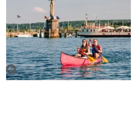
Eine Bar wie vor 100 Jahren
Und eine
brandneue 1920er-Jahre-Location
hat Stuttgart auch, noch dazu eine ziemlich exklusive: das im
Architektur-Stil der damaligen Zeit eingerichtete
Jigger &
Spoon in der Gymnasiumstraße
– eine Cocktailbar in einem
ehemaligen Banktresor.
BADEN-WÜRTTEMBERG
·
31. JULI 2026
Ein Tag in Konstanz: 2 Varianten für den
perfekten Sommertag am Bodensee