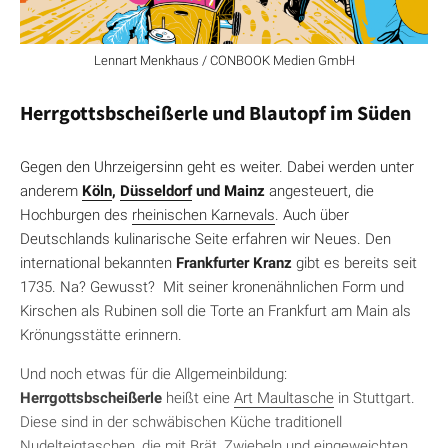
Lennart Menkhaus / CONBOOK Medien GmbH
Herrgottsbscheißerle und Blautopf im Süden
Gegen den Uhrzeigersinn geht es weiter. Dabei werden unter
anderem
Köln
,
Düsseldorf
und Mainz
angesteuert, die
Hochburgen des
rheinischen Karnevals
. Auch über
Deutschlands kulinarische Seite erfahren wir Neues. Den
international bekannten
Frankfurter Kranz
gibt es bereits seit
1735. Na? Gewusst? Mit seiner kronenähnlichen Form und
Kirschen als Rubinen soll die Torte an Frankfurt am Main als
Krönungsstätte erinnern.
Und noch etwas für die Allgemeinbildung:
Herrgottsbscheißerle
heißt eine
Art Maultasche
in Stuttgart.
Diese sind in der schwäbischen Küche traditionell
Nudelteigtaschen, die mit Brät, Zwiebeln und eingeweichten