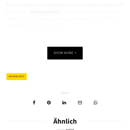
Auf 60 Grafiken wird Deutschland in einem neuen, bunten Licht
präsentiert.
„Bilderbuchland“
von Lennart Menkhaus ist im
Oktober 2021 im Conbook Verlag erschienen. ISBN: 978-3-
95889-400-6, 128 Seiten, € 19,95
SHOW MORE
HIGHLIGHT
Teilen
Ähnlich