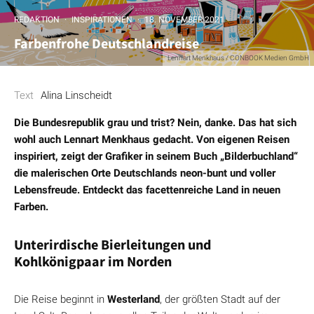
REDAKTION
·
INSPIRATIONEN
·
18. NOVEMBER 2021
Farbenfrohe Deutschlandreise
Lennart Menkhaus / CONBOOK Medien GmbH
Text
Alina Linscheidt
Die Bundesrepublik grau und trist? Nein, danke. Das hat sich
wohl auch Lennart Menkhaus gedacht. Von eigenen Reisen
inspiriert, zeigt der Grafiker in seinem Buch
„
Bilderbuchland“
die malerischen Orte Deutschlands neon-bunt und voller
Lebensfreude. Entdeckt das facettenreiche Land in neuen
Farben.
Unterirdische Bierleitungen und
Kohlkönigpaar im Norden
Die Reise beginnt in
Westerland
, der größten Stadt auf der