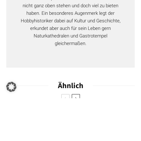
an den Wänden. Das Auge wohnt mit. In den Zimmern
nicht ganz oben stehen und doch viel zu bieten
herrscht etwas weniger Jahrhundertwendepomp, dafür kehrt
haben. Ein besonderes Augenmerk legt der
mit dem Einsatz von viel warmem Textil in Blau und Creme
Hobbyhistoriker dabei auf Kultur und Geschichte,
eine angenehme Ruhe ein. Wer länger einkehren möchte,
erkundet aber auch für sein Leben gern
wählt eins der Studios mit eigener Kitchenette und falls vor
Naturkathedralen und Gastrotempel
kurzem ein Lottogewinn anstand, darf es auch ruhig die
gleichermaßen.
Präsidentensuite mit 232 Quadratmetern sein. Warum auch
nicht?
Ähnlich