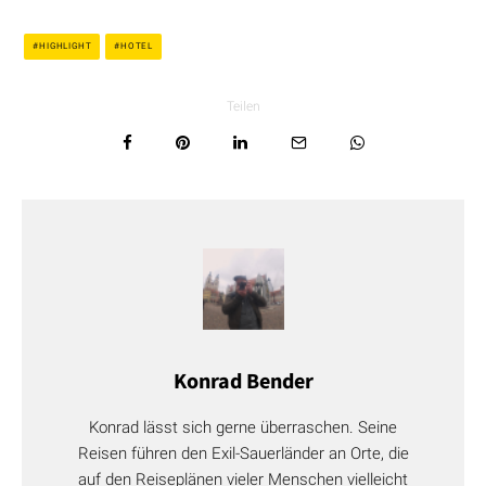
Conrad Hamburg
HIGHLIGHT
HOTEL
Wo liegt’s?
Teilen
So mittendrin in Hamburg wie ein Hotel nur liegen kann,
zwischen Hauptbahnhof und Rathaus.
Wie viele Zimmer?
283 Zimmer und Suiten
Was verspricht das Interieur?
Konrad Bender
Reichlich noblen Luxus. Das Innere des Hotels wurde passend
zum Äußeren gestaltet. Und entspricht damit ganz den
Konrad lässt sich gerne überraschen. Seine
Vorstellungen des
Jugendstils
. Detailverliebte Mosaike,
Reisen führen den Exil-Sauerländer an Orte, die
kunstvoll geschwungene Leuchter und reichlich Kunstwerke
auf den Reiseplänen vieler Menschen vielleicht