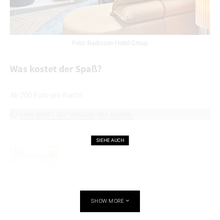
Foto: Radisson Hotel Group
Was kostet der Spaß?
Ab 200 Euro pro Nacht
👉
Hier geht’s zur Website des Hotels.
SIEHE AUCH
HOTELS
22. SEPTEMBER 2025
Dieses Hotel in Berlin begeistert nicht nur
Designfans
SHOW MORE