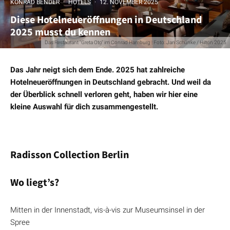
KONRAD BENDER
·
HOTELS
·
12. NOVEMBER 2025
Diese Hotelneueröffnungen in Deutschland
2025 musst du kennen
Das Restaurant "Greta Oto" im Conrad Hamburg | Foto: Jan Schünke / Hilton 2025
Das Jahr neigt sich dem Ende. 2025 hat zahlreiche
Hotelneueröffnungen in Deutschland gebracht. Und weil da
der Überblick schnell verloren geht, haben wir hier eine
kleine Auswahl für dich zusammengestellt.
Radisson Collection Berlin
Wo liegt’s?
Mitten in der Innenstadt, vis-à-vis zur Museumsinsel in der
Spree