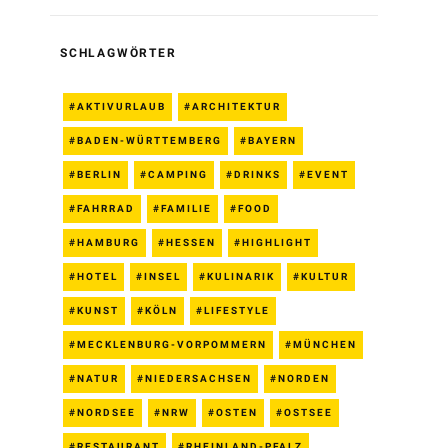
SCHLAGWÖRTER
AKTIVURLAUB
ARCHITEKTUR
BADEN-WÜRTTEMBERG
BAYERN
BERLIN
CAMPING
DRINKS
EVENT
FAHRRAD
FAMILIE
FOOD
HAMBURG
HESSEN
HIGHLIGHT
HOTEL
INSEL
KULINARIK
KULTUR
KUNST
KÖLN
LIFESTYLE
MECKLENBURG-VORPOMMERN
MÜNCHEN
NATUR
NIEDERSACHSEN
NORDEN
NORDSEE
NRW
OSTEN
OSTSEE
RESTAURANT
RHEINLAND-PFALZ