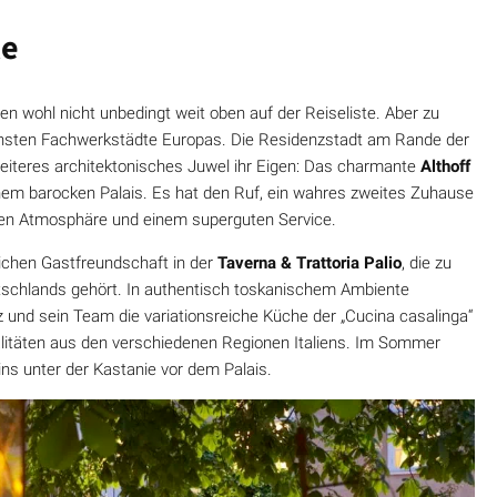
le
en wohl nicht unbedingt weit oben auf der Reiseliste. Aber zu
hönsten Fachwerkstädte Europas. Die Residenzstadt am Rande der
iteres architektonisches Juwel ihr Eigen: Das charmante
Althoff
inem barocken Palais. Es hat den Ruf, ein wahres zweites Zuhause
chen Atmosphäre und einem superguten Service.
zlichen Gastfreundschaft in der
Taverna & Trattoria Palio
, die zu
tschlands gehört. In authentisch toskanischem Ambiente
z und sein Team die variationsreiche Küche der „Cucina casalinga“
litäten aus den verschiedenen Regionen Italiens. Im Sommer
ins unter der Kastanie vor dem Palais.