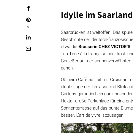
Idylle im Saarland
1
Saarbrücken
ist weltoffen. Das spüre
Geschichte der deutsch-französischen
etwa die
Brasserie CHEZ VICTOR’S
i
Tea Time à la française oder köstlich
Genießer auf der sonnenverwöhnten
gehen.
Ob beim Café au Lait mit Croissant od
ideale Lage der Terrasse mit Blick 
Gartens garantiert ein ganz besonde
Hektar große Parkanlage für eine ent
Sonnenterrasse auf das bunte Blume
besser. L’art de vivre, sozusagen!