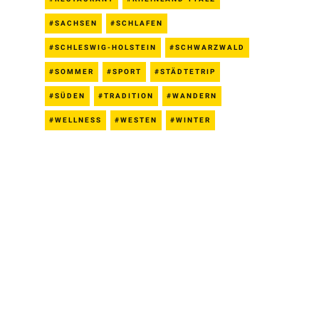
SACHSEN
SCHLAFEN
SCHLESWIG-HOLSTEIN
SCHWARZWALD
SOMMER
SPORT
STÄDTETRIP
SÜDEN
TRADITION
WANDERN
WELLNESS
WESTEN
WINTER