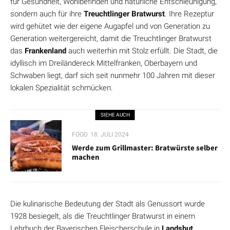
für Gesundheit, Wohlbefinden und natürliche Entschleunigung,
sondern auch für ihre
Treuchtlinger Bratwurst
. Ihre Rezeptur
wird gehütet wie der eigene Augapfel und von Generation zu
Generation weitergereicht, damit die Treuchtlinger Bratwurst
das
Frankenland
auch weiterhin mit Stolz erfüllt. Die Stadt, die
idyllisch im Dreiländereck Mittelfranken, Oberbayern und
Schwaben liegt, darf sich seit nunmehr 100 Jahren mit dieser
lokalen Spezialität schmücken.
SIEHE AUCH
FOOD
18. JULI 2024
Werde zum Grillmaster: Bratwürste selber
machen
Die kulinarische Bedeutung der Stadt als Genussort wurde
1928 besiegelt, als die Treuchtlinger Bratwurst in einem
Lehrbuch der Bayerischen Fleischerschule in
Landshut