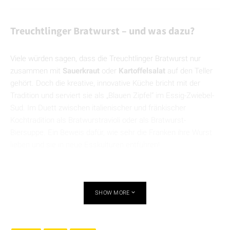
Treuchtlinger Bratwurst – und was dazu?
Viele würden sagen, dass die Treuchtlinger Bratwurst nur
zusammen mit
Sauerkraut
oder
Kartoffelsalat
auf den Teller
gehört. Doch die kreative, innovative Küche bricht mit der
Tradition und serviert sie als „Blauen Zipfel“ im Essig-Zwiebel-
Sud. Im Duett zwischen italienischer und fränkischer
Kochtradition als Bratwurstravioli oder als Bratwurst-
Biersuppe. Ein Beweis dafür, wie sehr die Franken ihre Wurst
lieben und sie in neue Esskulturen entführen!
SHOW MORE