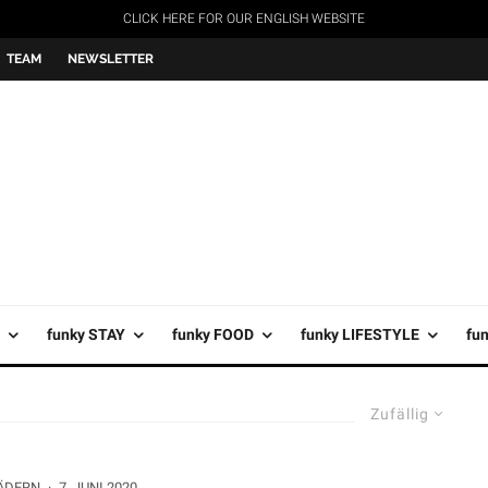
CLICK HERE FOR OUR ENGLISH WEBSITE
TEAM
NEWSLETTER
funky STAY
funky FOOD
funky LIFESTYLE
fu
Zufällig
ÄDERN
·
7. JUNI 2020