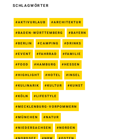
SCHLAGWÖRTER
AKTIVURLAUB
ARCHITEKTUR
BADEN-WÜRTTEMBERG
BAYERN
BERLIN
CAMPING
DRINKS
EVENT
FAHRRAD
FAMILIE
FOOD
HAMBURG
HESSEN
HIGHLIGHT
HOTEL
INSEL
KULINARIK
KULTUR
KUNST
KÖLN
LIFESTYLE
MECKLENBURG-VORPOMMERN
MÜNCHEN
NATUR
NIEDERSACHSEN
NORDEN
NORDSEE
NRW
OSTEN