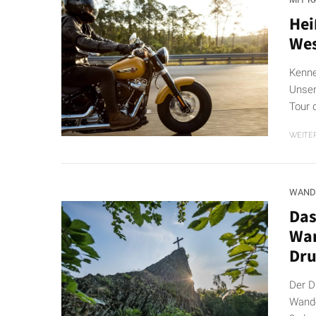
Hei
We
Kenne
Unser
Tour 
WEITE
WAND
Das
Wan
Dru
Der D
Wande