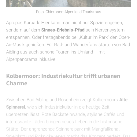
Foto: Chiemsee-Alpenland Tourismus
Apropos Kurpark: Hier kann man nicht nur Spazierengehen,
sondern auf dem
Sinnes-Erlebnis-Pfad
sein Nervensystem
entspannen. Oder freitagabends bei „Kultur im Park“ den Open-
Air-Musik genießen. Für Rad- und Wanderfans starten von Bad
Aibling aus auch schöne Touren ins Umland – mit
Alpenpanorama inklusive.
Kolbermoor: Industriekultur trifft urbanen
Charme
Zwischen Bad Aibling und Rosenheim zeigt Kolbermoors
Alte
Spinnerei
, wie sich Industriekultur in die heutige Zeit
übersetzen lässt: Rote Backsteinwände, stylishe Cafés und
interessante Läden bringen neues Leben in die historische
Stätte. Der angrenzende Spinnereipark mit Mangfallkanal,
Spielplatz und Picknickwiesen macht das Konzept perfekt. Das