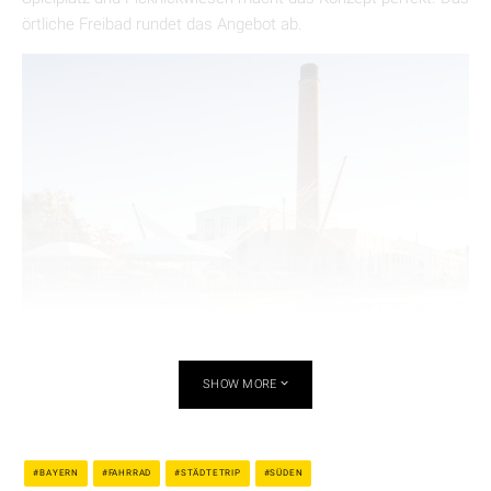
örtliche Freibad rundet das Angebot ab.
Foto: Chiemsee-Alpenland Tourismus
SHOW MORE
Praktische Infos für die Städtetour
BAYERN
FAHRRAD
STÄDTETRIP
SÜDEN
Die vier Städte lassen sich entspannt per Fahrrad über den