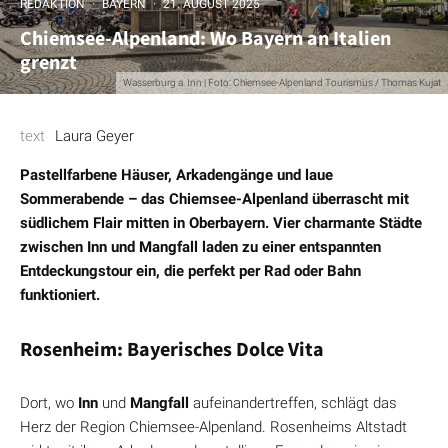
REDAKTION
·
BAYERN
·
21. AUGUST 2025
Chiemsee-Alpenland: Wo Bayern an Italien
grenzt
Wasserburg a. Inn | Foto: Chiemsee-Alpenland Tourismus / Thomas Kujat
text
Laura Geyer
Pastellfarbene Häuser, Arkadengänge und laue
Sommerabende – das Chiemsee-Alpenland überrascht mit
südlichem Flair mitten in Oberbayern. Vier charmante Städte
zwischen Inn und Mangfall laden zu einer entspannten
Entdeckungstour ein, die perfekt per Rad oder Bahn
funktioniert.
Rosenheim: Bayerisches Dolce Vita
Dort, wo
Inn
und
Mangfall
aufeinandertreffen, schlägt das
Herz der Region Chiemsee-Alpenland. Rosenheims Altstadt