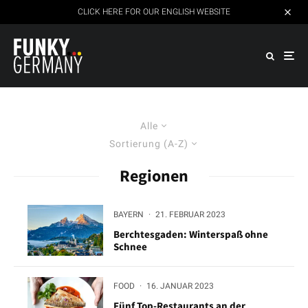
CLICK HERE FOR OUR ENGLISH WEBSITE
Alle
Sortierung (A-Z)
Regionen
BAYERN
·
21. FEBRUAR 2023
Berchtesgaden: Winterspaß ohne
Schnee
FOOD
·
16. JANUAR 2023
Fünf Top-Restaurants an der