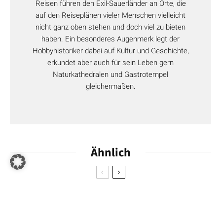
Reisen führen den Exil-Sauerländer an Orte, die
sondern oben angekommen auch ein phänomenaler Ausblick
auf den Reiseplänen vieler Menschen vielleicht
auf den Bayerischen Wald.
nicht ganz oben stehen und doch viel zu bieten
👉
Hier gibt’s alle Infos zur Wanderung auf den Haidel.
haben. Ein besonderes Augenmerk legt der
Hobbyhistoriker dabei auf Kultur und Geschichte,
erkundet aber auch für sein Leben gern
Naturkathedralen und Gastrotempel
gleichermaßen.
Ähnlich