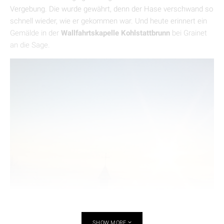
Vergebung. Die wurde gewährt, denn der Hase verschwand so
schnell wieder, wie er gekommen war. Und heute erinnert ein
Gemälde in der
Wallfahrtskapelle Kohlstattbrunn
bei Grainet
an die Sage.
SHOW MORE