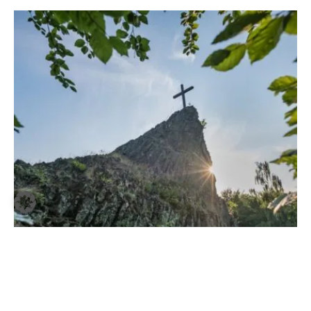
Jörg Theimer
Drei weitere Trekkingcamps liegen direkt im Nationalpark
Hunsrück-Hochwald: Im Keltenlager, Drachenlager und im
Trekkingcamp Wolfsheulen gelten aber besondere Regeln.
Schließlich soll die Natur wild und unberührt bleiben.
Deswegen werden die Zelte zum einen auf einer hölzernen
Plattform aufgeschlagen, zudem dürfen keine Lagerfeuer
entzündet werden. Auch hier gilt: eine frühzeitige Online-
Buchung ist empfehlenswert.