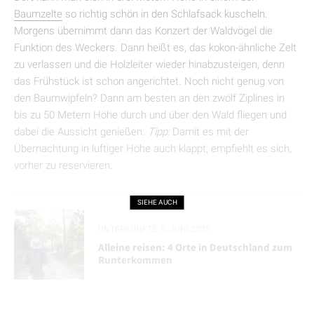
Baumzelte
so richtig schön in den Schlafsack kuscheln.
Morgens übernimmt dann das Konzert der Waldvögel die
Funktion des Weckers. Dann heißt es, das kokon-ähnliche Zelt
zu verlassen und die Holzleiter wieder hinabzusteigen, denn
das Frühstück ist schon angerichtet. Noch nicht genug von
den Baumwipfeln? Dann am besten an den zwölf Ziplines in
bis zu 50 Metern Höhe durch und über den Wald fliegen und
dabei die Aussicht genießen.
Tipp:
Damit es mit der
Übernachtung in luftiger Höhe auch klappt, empfiehlt es sich,
vorher zu reservieren.
SIEHE AUCH
UNTERKÜNFTE
5. JUNI 2025
Alleine reisen: 4 Orte in Deutschland zum
Runterkommen