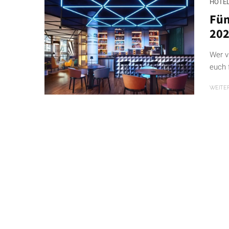
HOTE
Fün
20
Wer vi
euch 
WEITE