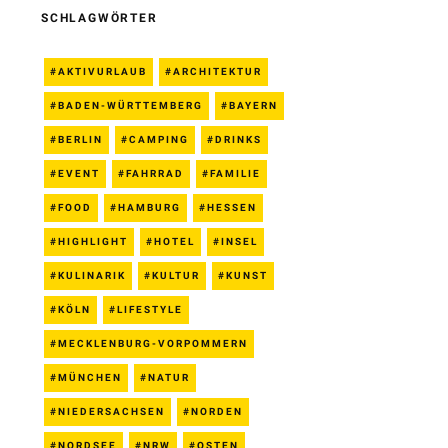
SCHLAGWÖRTER
AKTIVURLAUB
ARCHITEKTUR
BADEN-WÜRTTEMBERG
BAYERN
BERLIN
CAMPING
DRINKS
EVENT
FAHRRAD
FAMILIE
FOOD
HAMBURG
HESSEN
HIGHLIGHT
HOTEL
INSEL
KULINARIK
KULTUR
KUNST
KÖLN
LIFESTYLE
MECKLENBURG-VORPOMMERN
MÜNCHEN
NATUR
NIEDERSACHSEN
NORDEN
NORDSEE
NRW
OSTEN