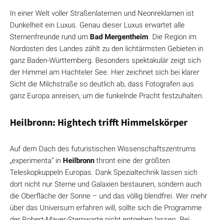
In einer Welt voller Straßenlaternen und Neonreklamen ist
Dunkelheit ein Luxus. Genau dieser Luxus erwartet alle
Sternenfreunde rund um
Bad Mergentheim
. Die Region im
Nordosten des Landes zählt zu den lichtärmsten Gebieten in
ganz Baden-Württemberg. Besonders spektakulär zeigt sich
der Himmel am Hachteler See. Hier zeichnet sich bei klarer
Sicht die Milchstraße so deutlich ab, dass Fotografen aus
ganz Europa anreisen, um die funkelnde Pracht festzuhalten.
Heilbronn: Hightech trifft Himmelskörper
Auf dem Dach des futuristischen Wissenschaftszentrums
„experimenta“ in
Heilbronn
thront eine der größten
Teleskopkuppeln Europas. Dank Spezialtechnik lassen sich
dort nicht nur Sterne und Galaxien bestaunen, sondern auch
die Oberfläche der Sonne – und das völlig blendfrei. Wer mehr
über das Universum erfahren will, sollte sich die Programme
der Robert-Mayer-Sternwarte nicht entgehen lassen. Bei