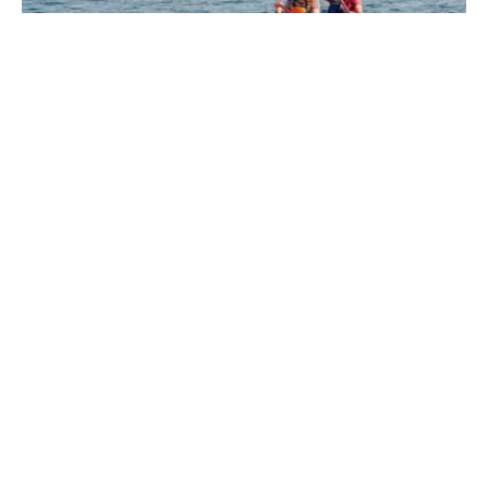
BADEN-WÜRTTEMBERG
·
31. JULI 2026
Ein Tag in Konstanz: 2 Varianten für den
perfekten Sommertag am Bodensee