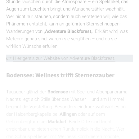
Stunde rauschen durch die Atmosphäre – ein Spektakel, das
Augen zum Leuchten bringt und Wunscherzähler wachhält.
Wer nicht nur staunen, sondern auch verstehen will, wie das
Phänomen entsteht, kann an geführten Sternschnuppen-
Wanderungen von „
Adventure Blackforest
„. Erklärt wird, was
Meteore genau sind, warum sie verglühen – und ob sie
wirklich Wünsche erfüllen.
👉
Hier geht’s zur Website von Adventure Blackforest.
Bodensee: Wellness trifft Sternenzauber
Tagsüber glänzt der
Bodensee
mit See- und Alpenpanorama.
Nachts legt sich Stille über das Wasser – und am Himmel
beginnt die Vorstellung. Besonders eindrucksvoll wird es an
der Haldenbergkapelle bei
Ailingen
oder auf dem
Gehrenbergturm bei
Markdorf
. Beide Orte sind leicht
erreichbar und bieten einen Rundumblick in die Nacht. Wer
das Schauspiel lieber mit Wellness kombinieren möchte,