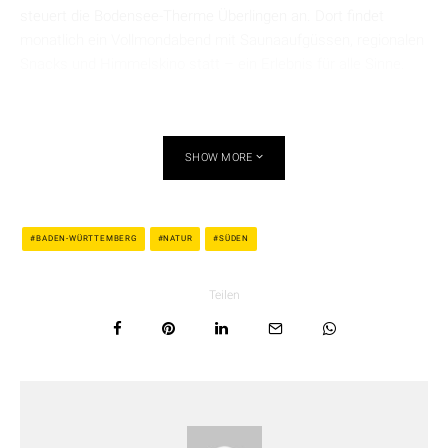
steuert die Bodensee-Therme Überlingen an. Dort findet
monatlich ein Vollmondabend mit Saunaaufgüssen, regionalen
Snacks und Himmelskino statt – ein Erlebnis für alle Sinne.
SHOW MORE
BADEN-WÜRTTEMBERG
NATUR
SÜDEN
Teilen