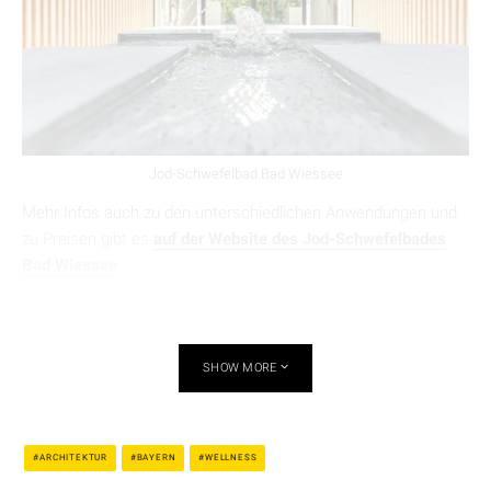
Jod-Schwefelbad Bad Wiessee
Mehr Infos auch zu den unterschiedlichen Anwendungen und
zu Preisen gibt es
auf der Website des Jod-Schwefelbades
Bad Wiessee
.
SHOW MORE
ARCHITEKTUR
BAYERN
WELLNESS