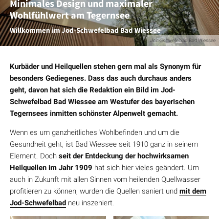
Minimales Design und maximaler
Wohlfühlwert am Tegernsee
Willkommen im Jod-Schwefelbad Bad Wiessee
Jod-Schwefelbad Bad Wiessee
Kurbäder und Heilquellen stehen gern mal als Synonym für
besonders Gediegenes. Dass das auch durchaus anders
geht, davon hat sich die Redaktion ein Bild im Jod-
Schwefelbad Bad Wiessee am Westufer des bayerischen
Tegernsees inmitten schönster Alpenwelt gemacht.
Wenn es um ganzheitliches Wohlbefinden und um die
Gesundheit geht, ist Bad Wiessee seit 1910 ganz in seinem
Element. Doch
seit der Entdeckung der hochwirksamen
Heilquellen im Jahr 1909
hat sich hier vieles geändert. Um
auch in Zukunft mit allen Sinnen vom heilenden Quellwasser
profitieren zu können, wurden die Quellen saniert und
mit dem
Jod-Schwefelbad
neu inszeniert.