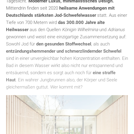
Tageslicht.
Moderner Luxus, minimalistisches Design.
Mittendrin finden seit 2020
heilsame Anwendungen mit
Deutschlands stärksten Jod-Schwefelwasser
statt. Aus einer
Tiefe von 700 Metern wird
das 300.000 Jahre alte
Heilwasser
aus den Quellen
Königin Wilhelmina
und
Adrianus
gewonnen und weist eine einzigartige Zusammensetzung auf:
Sowohl Jod für
den gesunden Stoffwechsel
, als auch
entzündungshemmender und schmerzlindernder Schwefel
sind in einer unvergleichbar hohen Konzentration enthalten. Ein
Bad in diesem Wasser wirkt also nicht nur entspannend und
entsäuernd, sondern es sorgt auch noch für
eine straffe
Haut
. Ein wahrer Jungbrunnen also, der Körper und Seele
gleichermaßen guttut. Wer kommt mit?