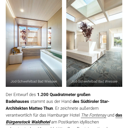
Jod-Schwefelbad Bad Wiessee
Jod-Schwefelbad Bad Wiessee
Der Entwurf des
1.200 Quadratmeter großen
Badehauses
stammt aus der Hand
des Südtiroler Star-
Architekten Matteo Thun
. Er zeichnete außerdem
verantwortlich für das Hamburger Hotel
The Fontenay
und
das
Bürgenstock Waldhotel
am Postkarten idyllischen