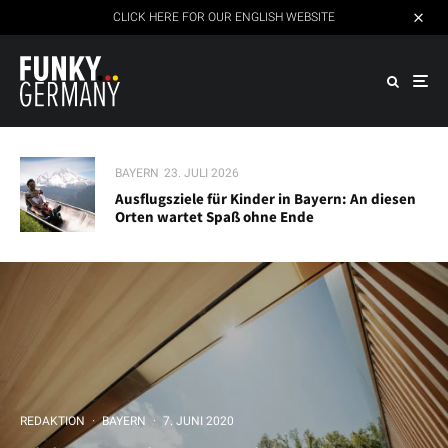
CLICK HERE FOR OUR ENGLISH WEBSITE
BAYERN
23. JULI 2026
Ausflugsziele für Kinder in Bayern: An diesen
Orten wartet Spaß ohne Ende
REDAKTION
·
BAYERN
·
7. JUNI 2020