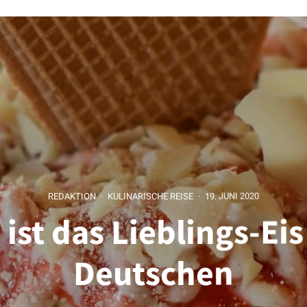
REDAKTION
·
KULINARISCHE REISE
·
19. JUNI 2020
 ist das Lieblings-Eis
Deutschen