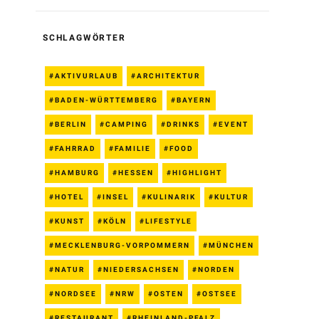
SCHLAGWÖRTER
AKTIVURLAUB
ARCHITEKTUR
BADEN-WÜRTTEMBERG
BAYERN
BERLIN
CAMPING
DRINKS
EVENT
FAHRRAD
FAMILIE
FOOD
HAMBURG
HESSEN
HIGHLIGHT
HOTEL
INSEL
KULINARIK
KULTUR
KUNST
KÖLN
LIFESTYLE
MECKLENBURG-VORPOMMERN
MÜNCHEN
NATUR
NIEDERSACHSEN
NORDEN
NORDSEE
NRW
OSTEN
OSTSEE
RESTAURANT
RHEINLAND-PFALZ