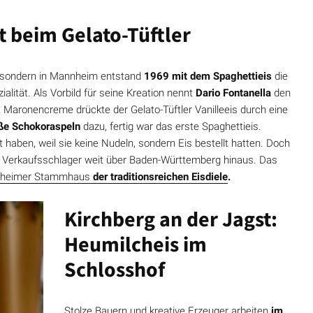
 beim Gelato-Tüftler
, sondern in Mannheim entstand
1969 mit dem Spaghettieis
die
alität. Als Vorbild für seine Kreation nennt
Dario Fontanella
den
 Maronencreme drückte der Gelato-Tüftler Vanilleeis durch eine
ße Schokoraspeln
dazu, fertig war das erste Spaghettieis.
haben, weil sie keine Nudeln, sondern Eis bestellt hatten. Doch
 ein Verkaufsschlager weit über Baden-Württemberg hinaus. Das
nheimer Stammhaus
der traditionsreichen Eisdiele
.
Kirchberg an der Jagst:
Heumilcheis im
Schlosshof
Stolze Bauern und kreative Erzeuger arbeiten
im