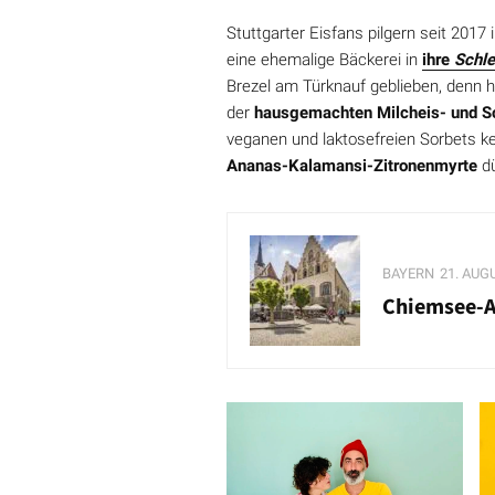
Stuttgarter Eisfans pilgern seit 2017
eine ehemalige Bäckerei in
ihre
Schle
Brezel am Türknauf geblieben, denn h
der
hausgemachten Milcheis- und So
veganen und laktosefreien Sorbets ke
Ananas-Kalamansi-Zitronenmyrte
dü
BAYERN
21. AUG
Chiemsee-Al