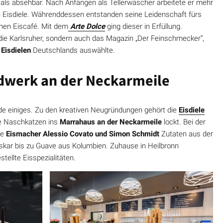
 als absehbar. Nach Anfängen als Tellerwäscher arbeitete er mehr
hen Eisdiele. Währenddessen entstanden seine Leidenschaft fürs
nen Eiscafé. Mit dem
Arte Dolce
ging dieser in Erfüllung.
 die Karlsruher, sondern auch das Magazin „Der Feinschmecker“,
 Eisdielen
Deutschlands auswählte.
dwerk an der Neckarmeile
ade einiges. Zu den kreativen Neugründungen gehört die
Eisdiele
se Naschkatzen ins
Marrahaus an der Neckarmeile
lockt. Bei der
ie
Eismacher Alessio Covato und Simon Schmidt
Zutaten aus der
skar bis zu Guave aus Kolumbien. Zuhause in Heilbronn
tellte Eisspezialitäten.