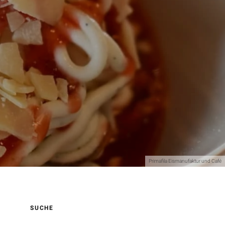
Primafila Eismanufaktur und Café
SUCHE