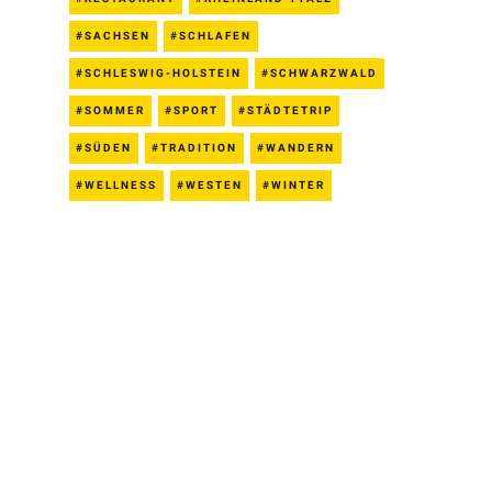
SACHSEN
SCHLAFEN
SCHLESWIG-HOLSTEIN
SCHWARZWALD
SOMMER
SPORT
STÄDTETRIP
SÜDEN
TRADITION
WANDERN
WELLNESS
WESTEN
WINTER