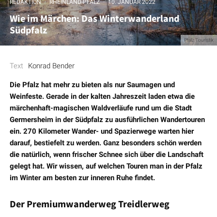
REDAKTION
·
RHEINLAND-PFALZ
·
10. JANUAR 2022
Wie im Märchen: Das Winterwanderland
Südpfalz
Pfalz Touristik
Text
Konrad Bender
Die Pfalz hat mehr zu bieten als nur Saumagen und
Weinfeste. Gerade in der kalten Jahreszeit laden etwa die
märchenhaft-magischen Waldverläufe rund um die Stadt
Germersheim in der Südpfalz zu ausführlichen Wandertouren
ein. 270 Kilometer Wander- und Spazierwege warten hier
darauf, bestiefelt zu werden. Ganz besonders schön werden
die natürlich, wenn frischer Schnee sich über die Landschaft
gelegt hat. Wir wissen, auf welchen Touren man in der Pfalz
im Winter am besten zur inneren Ruhe findet.
Der Premiumwanderweg Treidlerweg