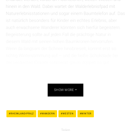
hinein in den Wald. Dabei wartet der Walderlebnisfpad mit
Naturerlebnisstationen und sogar einem Baumtelefon auf. Das
ist natürlich besonders für Kinder ein echtes Erlebnis, aber
auch erwachsene Wanderer könnten sich hierfür begeistern.
Begeisterung sollte auf jeden Fall die prächtige Natur in
diesem Wald mit seinen hohen Baumkronen hervorrufen.
Wenn da langsam der Schnee hinabrieselt, kommt erst so
richtig Winterstimmung auf – und die heiße Schokolade bei
der verdienten Einkehr schmeckt gleich doppelt so gut.
SHOW MORE
RHEINLAND-PFALZ
WANDERN
WESTEN
WINTER
Teilen