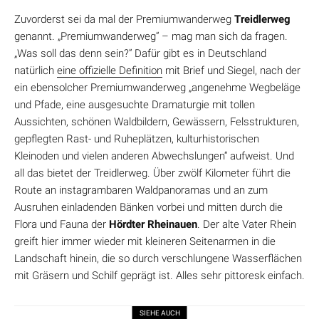
Zuvorderst sei da mal der Premiumwanderweg
Treidlerweg
genannt. „Premiumwanderweg“ – mag man sich da fragen.
„Was soll das denn sein?“ Dafür gibt es in Deutschland
natürlich
eine offizielle Definition
mit Brief und Siegel, nach der
ein ebensolcher Premiumwanderweg „angenehme Wegbeläge
und Pfade, eine ausgesuchte Dramaturgie mit tollen
Aussichten, schönen Waldbildern, Gewässern, Felsstrukturen,
gepflegten Rast- und Ruheplätzen, kulturhistorischen
Kleinoden und vielen anderen Abwechslungen“ aufweist. Und
all das bietet der Treidlerweg. Über zwölf Kilometer führt die
Route an instagrambaren Waldpanoramas und an zum
Ausruhen einladenden Bänken vorbei und mitten durch die
Flora und Fauna der
Hördter Rheinauen
. Der alte Vater Rhein
greift hier immer wieder mit kleineren Seitenarmen in die
Landschaft hinein, die so durch verschlungene Wasserflächen
mit Gräsern und Schilf geprägt ist. Alles sehr pittoresk einfach.
SIEHE AUCH