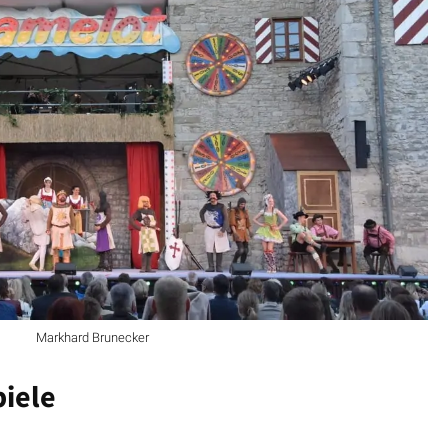
Markhard Brunecker
iele