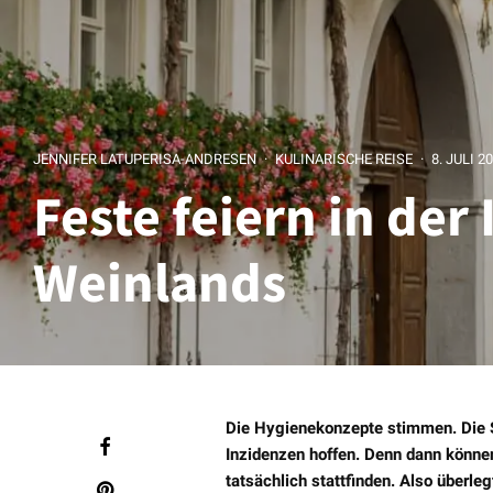
JENNIFER LATUPERISA-ANDRESEN
·
KULINARISCHE REISE
·
8. JULI 2
Feste feiern in der
Weinlands
Die Hygienekonzepte stimmen. Die S
Inzidenzen hoffen. Denn dann könn
tatsächlich stattfinden. Also überle