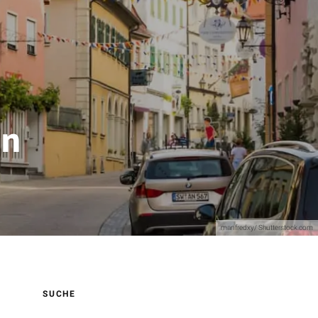
en
manfredxy/ Shutterstock.com
SUCHE