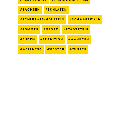
SACHSEN
SCHLAFEN
SCHLESWIG-HOLSTEIN
SCHWARZWALD
SOMMER
SPORT
STÄDTETRIP
SÜDEN
TRADITION
WANDERN
WELLNESS
WESTEN
WINTER