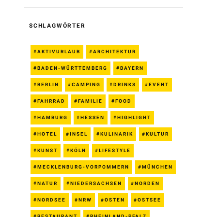
SCHLAGWÖRTER
AKTIVURLAUB
ARCHITEKTUR
BADEN-WÜRTTEMBERG
BAYERN
BERLIN
CAMPING
DRINKS
EVENT
FAHRRAD
FAMILIE
FOOD
HAMBURG
HESSEN
HIGHLIGHT
HOTEL
INSEL
KULINARIK
KULTUR
KUNST
KÖLN
LIFESTYLE
MECKLENBURG-VORPOMMERN
MÜNCHEN
NATUR
NIEDERSACHSEN
NORDEN
NORDSEE
NRW
OSTEN
OSTSEE
RESTAURANT
RHEINLAND-PFALZ