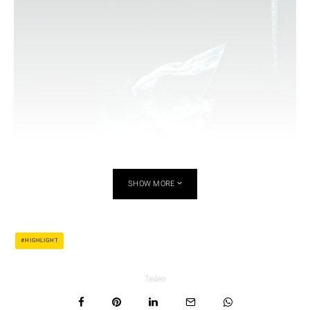
SHOW MORE
HIGHLIGHT
Teilen
Lennart Speer / Landstreicher Booking