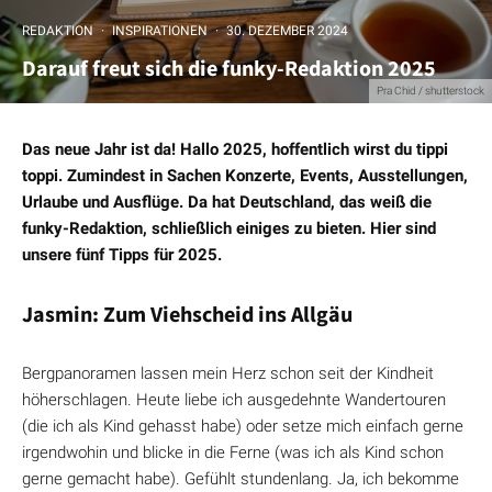
REDAKTION
·
INSPIRATIONEN
·
30. DEZEMBER 2024
Darauf freut sich die funky-Redaktion 2025
Pra Chid / shutterstock
Das neue Jahr ist da! Hallo 2025, hoffentlich wirst du tippi
toppi. Zumindest in Sachen Konzerte, Events, Ausstellungen,
Urlaube und Ausflüge. Da hat Deutschland, das weiß die
funky-Redaktion, schließlich einiges zu bieten. Hier sind
unsere fünf Tipps für 2025.
Jasmin: Zum Viehscheid ins Allgäu
Bergpanoramen lassen mein Herz schon seit der Kindheit
höherschlagen. Heute liebe ich ausgedehnte Wandertouren
(die ich als Kind gehasst habe) oder setze mich einfach gerne
irgendwohin und blicke in die Ferne (was ich als Kind schon
gerne gemacht habe). Gefühlt stundenlang. Ja, ich bekomme