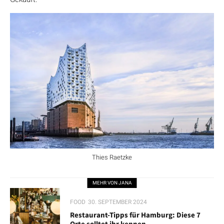
Thies Raetzke
MEHR VON JANA
FOOD
30. SEPTEMBER 2024
Restaurant-Tipps für Hamburg: Diese 7
Orte solltet ihr kennen