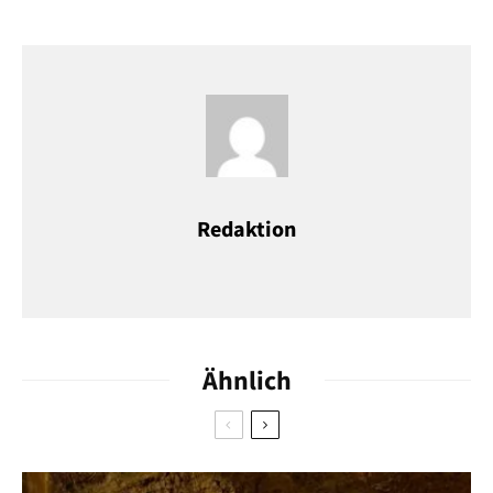
MEHR VON KONRAD
HOTELS
23. DEZEMBER 2024
Winter 2024/25: Diese Hotels in
Deutschland sind neu
Jenny: Karaoke auf Reisen
Redaktion
Ich singe gern. Supergern. Und es gibt eine Eventreihe, bei der
ich gerne mal dabei wäre. Allerdings bedeutet das auch, gleich
einen Städtetrip zu unternehmen, denn „
Sing dela sing
“ gibt es
nur in
Berlin
,
Hannover
,
Hamburg
,
Dresden
und
Leipzig
. Dabei
Ähnlich
stehen Menschen tanzend in einem Club und singen
gemeinsam Songs. Massen-Karaoke sozusagen. Und 2025 bin
ich einmal mitten unter ihnen.