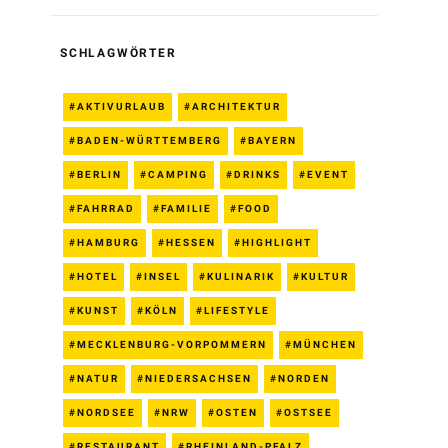
SCHLAGWÖRTER
AKTIVURLAUB
ARCHITEKTUR
BADEN-WÜRTTEMBERG
BAYERN
BERLIN
CAMPING
DRINKS
EVENT
FAHRRAD
FAMILIE
FOOD
HAMBURG
HESSEN
HIGHLIGHT
HOTEL
INSEL
KULINARIK
KULTUR
KUNST
KÖLN
LIFESTYLE
MECKLENBURG-VORPOMMERN
MÜNCHEN
NATUR
NIEDERSACHSEN
NORDEN
NORDSEE
NRW
OSTEN
OSTSEE
RESTAURANT
RHEINLAND-PFALZ