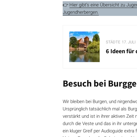
👉
Hier gibt’s eine Übersicht zu Jug
Jugendherbergen.
STÄDTE
17. JULI
6 Ideen für
Besuch bei Burgge
Wir bleiben bei Burgen, und nirgendwo
Ursprünglich tatsächlich mal als Bur
verstärkt und ist in ihrer aktiven Z
durch die Veste und das in ihr unte
ein kluger Greif per Audioguide extr