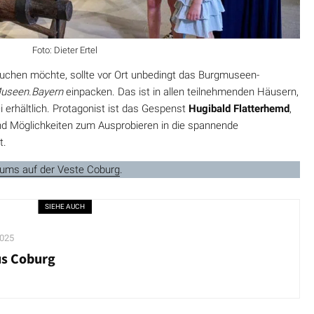
Foto: Dieter Ertel
uchen möchte, sollte vor Ort unbedingt das Burgmuseen-
useen.Bayern
einpacken. Das ist in allen teilnehmenden Häusern,
 erhältlich. Protagonist ist das Gespenst
Hugibald Flatterhemd
,
und Möglichkeiten zum Ausprobieren in die spannende
t.
eums auf der Veste Coburg
.
SIEHE AUCH
2025
us Coburg