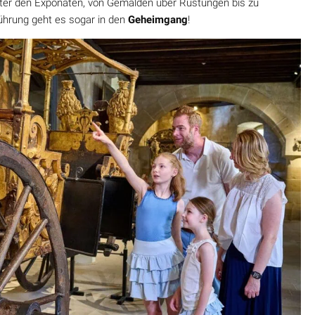
nter den Exponaten, von Gemälden über Rüstungen bis zu
führung geht es sogar in den
Geheimgang
!