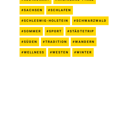
SACHSEN
SCHLAFEN
SCHLESWIG-HOLSTEIN
SCHWARZWALD
SOMMER
SPORT
STÄDTETRIP
SÜDEN
TRADITION
WANDERN
WELLNESS
WESTEN
WINTER