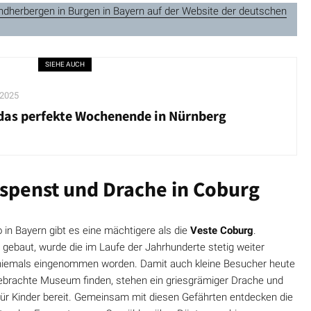
endherbergen in Burgen in Bayern auf der Website der deutschen
SIEHE AUCH
 2025
 das perfekte Wochenende in Nürnberg
spenst und Drache in Coburg
 in Bayern gibt es eine mächtigere als die
Veste Coburg
.
g gebaut, wurde die im Laufe der Jahrhunderte stetig weiter
eit niemals eingenommen worden. Damit auch kleine Besucher heute
rgebrachte Museum finden, stehen ein griesgrämiger Drache und
a für Kinder bereit. Gemeinsam mit diesen Gefährten entdecken die