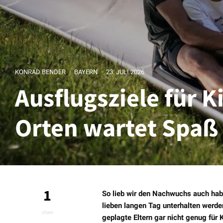
KONRAD BENDER
·
BAYERN
·
23. JULI 2026
Ausflugsziele für K
Orten wartet Spaß
1
So lieb wir den Nachwuchs auch habe
lieben langen Tag unterhalten werde
share
geplagte Eltern gar nicht genug für 