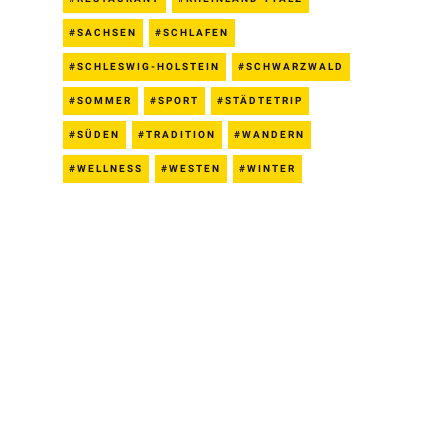
SACHSEN
SCHLAFEN
SCHLESWIG-HOLSTEIN
SCHWARZWALD
SOMMER
SPORT
STÄDTETRIP
SÜDEN
TRADITION
WANDERN
WELLNESS
WESTEN
WINTER