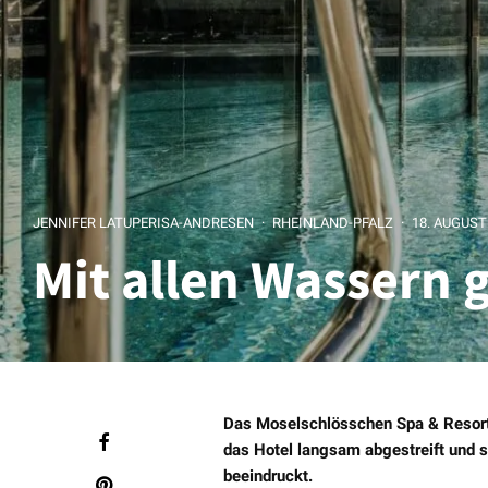
JENNIFER LATUPERISA-ANDRESEN
·
RHEINLAND-PFALZ
·
18. AUGUST
Mit allen Wassern
Das Moselschlösschen Spa & Resort 
das Hotel langsam abgestreift und s
beeindruckt.