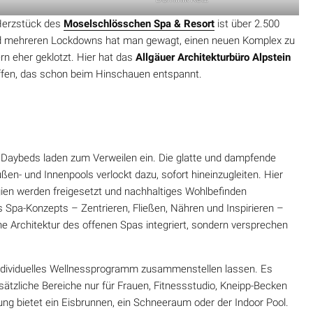
Herzstück des
Moselschlösschen Spa & Resort
ist über 2.500
nd mehreren Lockdowns hat man gewagt, einen neuen Komplex zu
rn eher geklotzt. Hier hat das
Allgäuer Architekturbüro Alpstein
fen, das schon beim Hinschauen entspannt.
Daybeds laden zum Verweilen ein. Die glatte und dampfende
ßen- und Innenpools verlockt dazu, sofort hineinzugleiten. Hier
gien werden freigesetzt und nachhaltiges Wohlbefinden
s Spa-Konzepts – Zentrieren, Fließen, Nähren und Inspirieren –
ne Architektur des offenen Spas integriert, sondern versprechen
individuelles Wellnessprogramm zusammenstellen lassen. Es
tzliche Bereiche nur für Frauen, Fitnessstudio, Kneipp-Becken
ng bietet ein Eisbrunnen, ein Schneeraum oder der Indoor Pool.