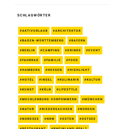
SCHLAGWÖRTER
AKTIVURLAUB
ARCHITEKTUR
BADEN-WÜRTTEMBERG
BAYERN
BERLIN
CAMPING
DRINKS
EVENT
FAHRRAD
FAMILIE
FOOD
HAMBURG
HESSEN
HIGHLIGHT
HOTEL
INSEL
KULINARIK
KULTUR
KUNST
KÖLN
LIFESTYLE
MECKLENBURG-VORPOMMERN
MÜNCHEN
NATUR
NIEDERSACHSEN
NORDEN
NORDSEE
NRW
OSTEN
OSTSEE
RESTAURANT
RHEINLAND-PFALZ