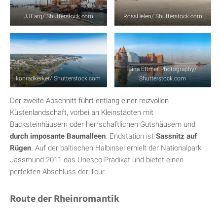
JJFarq/ Shutterstock.com
RossHelen/ Shutterstock.com
Sina Ettmer Photography/
konradkerker/ Shutterstock.com
Shutterstock.com
Der zweite Abschnitt führt entlang einer reizvollen
Küstenlandschaft, vorbei an Kleinstädten mit
Backsteinhäusern oder herrschaftlichen Gutshäusern und
durch imposante Baumalleen
. Endstation ist
Sassnitz auf
Rügen
. Auf der baltischen Halbinsel erhielt der Nationalpark
Jassmund 2011 das Unesco-Prädikat und bietet einen
perfekten Abschluss der Tour.
Route der Rheinromantik