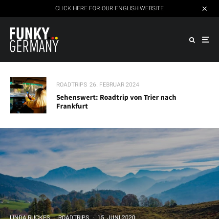
CLICK HERE FOR OUR ENGLISH WEBSITE
ROADTRIPS
26. FEBRUAR 2024
Sehenswert: Roadtrip von Trier nach
Frankfurt
LINDA RUCKES
·
ROADTRIPS
·
15. JUNI 2020