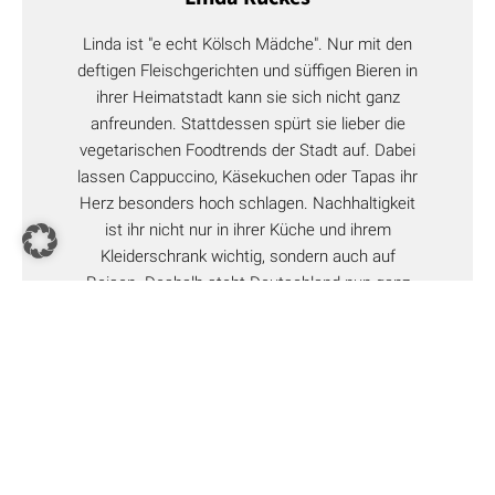
Denkmalschutz, einige wie der
Komplex Zollverein in Essen
sind gar beim Unesco-Welterbe gelistet.
Linda ist "e echt Kölsch Mädche". Nur mit den
deftigen Fleischgerichten und süffigen Bieren in
ihrer Heimatstadt kann sie sich nicht ganz
anfreunden. Stattdessen spürt sie lieber die
vegetarischen Foodtrends der Stadt auf. Dabei
lassen Cappuccino, Käsekuchen oder Tapas ihr
Herz besonders hoch schlagen. Nachhaltigkeit
ist ihr nicht nur in ihrer Küche und ihrem
Kleiderschrank wichtig, sondern auch auf
Reisen. Deshalb steht Deutschland nun ganz
weit oben auf ihrer Bucketlist.
riekephotos/ Shutterstock.com
Statt als trostlose Mahnmale an den industriellen Rausch des
Reviers zu erinnern, haben sich die einstigen
Ähnlich
Produktionsstätten längst
zu industriekulturellen Räumen und