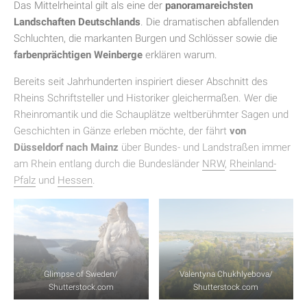
Das Mittelrheintal gilt als eine der
panoramareichsten
Landschaften Deutschlands
. Die dramatischen abfallenden
Schluchten, die markanten Burgen und Schlösser sowie die
farbenprächtigen Weinberge
erklären warum.
Bereits seit Jahrhunderten inspiriert dieser Abschnitt des
Rheins Schriftsteller und Historiker gleichermaßen. Wer die
Rheinromantik und die Schauplätze weltberühmter Sagen und
Geschichten in Gänze erleben möchte, der fährt
von
Düsseldorf nach Mainz
über Bundes- und Landstraßen immer
am Rhein entlang durch die Bundesländer
NRW
,
Rheinland-
Pfalz
und
Hessen
.
Glimpse of Sweden/
Valentyna Chukhlyebova/
Shutterstock.com
Shutterstock.com